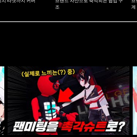
니치 타겟까지 커버
브랜드 자산으로 축적되는 협업 구
브
조
계