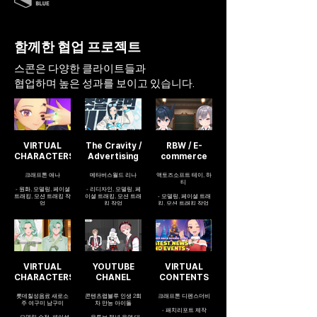
함께한 협업 프로젝트
스콘은 다양한 클라이트들과
협업하며 높은 성과를 보이고 있습니다.
VIRTUAL
The Cravity /
RBW / E-
CHARACTERS
Advertising
commerce
크래프톤 애나
메타버스월드 리나
액토즈소프트 테이, 하
티
- 원화, 모델링, 페이셜
- 리디자인, 모델링, 페
트래킹, 모션 트래킹 작
이셜 트래킹, 모션 트래
- 모델링, 페이셜 트래
업
킹 작업
킹, 모션 트래킹 작업
VIRTUAL
YOUTUBE
VIRTUAL
CHARACTERS
CHANEL
CONTENTS
롯데칠성음료 새로소
콘텐츠랩블루 인생 2회
크래프톤 디펜스더비
주 여구미 남구미
차 만능 아이돌
- 패치리포트 제작