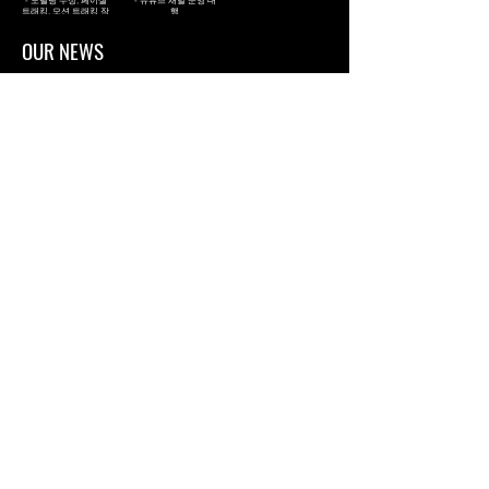
- 모델링 수정, 페이셜
- 유튜브 채널 운영 대
트래킹, 모션 트래킹 작
행
업
OUR NEWS
스콘의 새로운 소식을 전달합니다.
버츄얼 엔터 스콘, 버추얼 아이돌 ‘에이팟츠(AFOTS)’ 쇼케이스 진행
버튜버 엔터 스타트업 스콘(대표:기준수)는 SM컬처파트너스로 부터 5억원 규모의 프리시
리즈A를 통해 투자금을 유치했다고 오늘 밝혔다. 스콘은 조달한 자금은 신규 ⋯