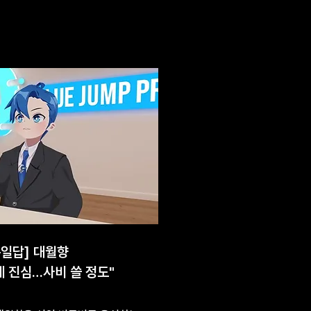
문일답] 대월향
에 진심…사비 쓸 정도"