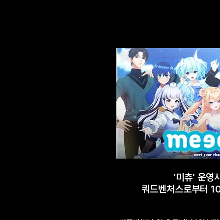
'미츄' 운영
쿼드벤처스로부터 10