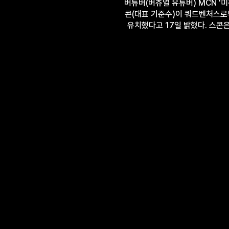
버튜버(버츄얼 유튜버) MCN '미츄
콘(대표 기준수)이 쿼드벤처스로
유치했다고 17일 밝혔다. 스콘은