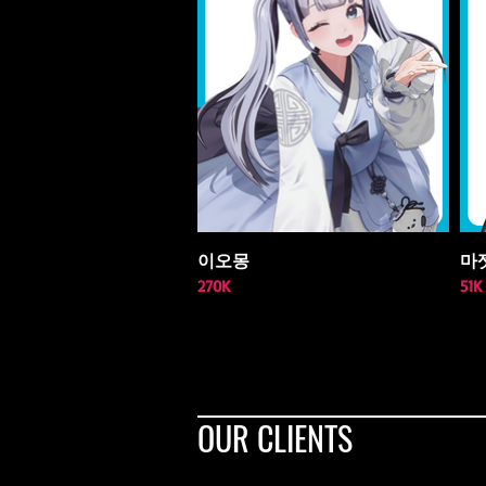
이오몽
마
270K
51K
OUR CLIENTS