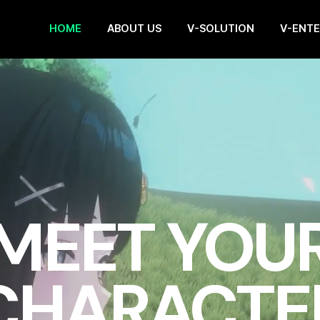
HOME
ABOUT US
V-SOLUTION
V-ENT
MEET YOU
CHARACTE