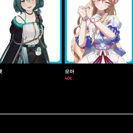
젯
모아
40K