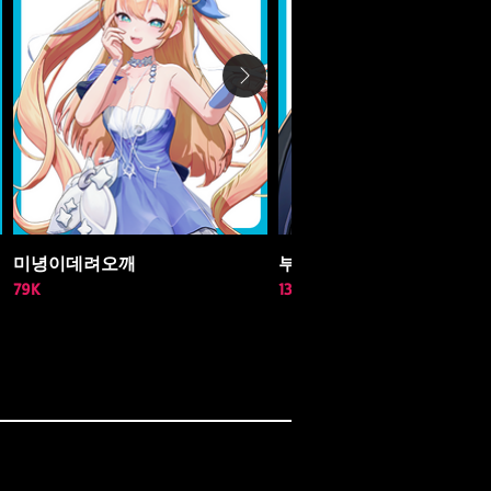
미녕이데려오깨
부쿠키
79K
137K